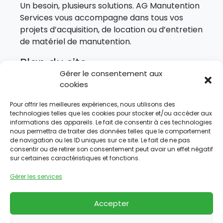
Un besoin, plusieurs solutions. AG Manutention
Services vous accompagne dans tous vos
projets d’acquisition, de location ou d’entretien
de matériel de manutention.
Plan du site
Gérer le consentement aux
cookies
Accueil
Notre entreprise
Pour offrir les meilleures expériences, nous utilisons des
technologies telles que les cookies pour stocker et/ou accéder aux
Nos solutions
informations des appareils. Le fait de consentir à ces technologies
nous permettra de traiter des données telles que le comportement
Nos services
de navigation ou les ID uniques sur ce site. Le fait de ne pas
Nous contacter
consentir ou de retirer son consentement peut avoir un effet négatif
sur certaines caractéristiques et fonctions.
Nos produits
Gérer les services
Nos partenaires
Nous suivre
Accepter