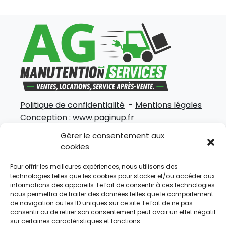
Politique de confidentialité
-
Mentions légales
Conception :
www.paginup.fr
Gérer le consentement aux
À propos de nous
cookies
Un besoin, plusieurs solutions. AG Manutention
Pour offrir les meilleures expériences, nous utilisons des
Services vous accompagne dans tous vos
technologies telles que les cookies pour stocker et/ou accéder aux
projets d’acquisition, de location ou d’entretien
informations des appareils. Le fait de consentir à ces technologies
nous permettra de traiter des données telles que le comportement
de matériel de manutention.
de navigation ou les ID uniques sur ce site. Le fait de ne pas
consentir ou de retirer son consentement peut avoir un effet négatif
Plan du site
sur certaines caractéristiques et fonctions.