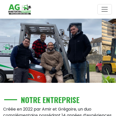
Skip to main content
NOTRE ENTREPRISE
Créée en 2022 par Amir et Grégoire, un duo
complémentaire possédant 14 années d’expériences