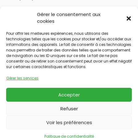
Un besoin, plusieurs solutions. AG Manutention
Gérer le consentement aux
Services vous accompagne dans tous vos
cookies
projets d’acquisition, de location ou d’entretien
de matériel de manutention.
Pour offrir les meilleures expériences, nous utilisons des
technologies telles que les cookies pour stocker et/ou accéder aux
Plan du site
informations des appareils. Le fait de consentir à ces technologies
nous permettra de traiter des données telles que le comportement
de navigation ou les ID uniques sur ce site. Le fait de ne pas
Accueil
consentir ou de retirer son consentement peut avoir un effet négatif
sur certaines caractéristiques et fonctions.
Notre entreprise
Nos solutions
Gérer les services
Nos services
Accepter
Nous contacter
Nos produits
Refuser
Nos partenaires
Voir les préférences
Nous suivre
Politique de confidentialité