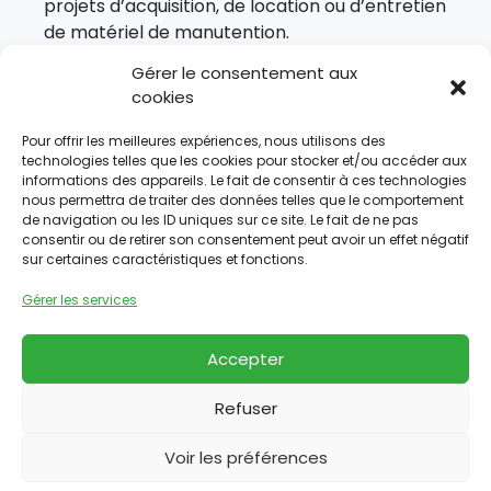
projets d’acquisition, de location ou d’entretien
de matériel de manutention.
Plan du site
Gérer le consentement aux
cookies
Accueil
Pour offrir les meilleures expériences, nous utilisons des
Notre entreprise
technologies telles que les cookies pour stocker et/ou accéder aux
informations des appareils. Le fait de consentir à ces technologies
Nos solutions
nous permettra de traiter des données telles que le comportement
de navigation ou les ID uniques sur ce site. Le fait de ne pas
Nos services
consentir ou de retirer son consentement peut avoir un effet négatif
sur certaines caractéristiques et fonctions.
Nous contacter
Gérer les services
Nos produits
Nos partenaires
Accepter
Nous suivre
Refuser
Nous suivre sur Instagram
Nous suivre sur LinkedIn
Nous suivre sur Faceboo
Voir les préférences