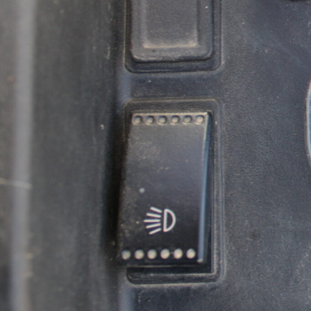
MARQUE :
H
Chariot à contrepoids thermiques
HELI CPYD18