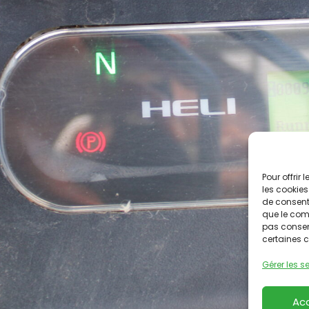
ELI
Pour offrir
les cookies
de consenti
que le comp
pas consent
certaines c
Gérer les s
Ac