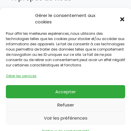
Un besoin, plusieurs solutions. AG Manutention
Gérer le consentement aux
Services vous accompagne dans tous vos
cookies
projets d’acquisition, de location ou d’entretien
de matériel de manutention.
Pour offrir les meilleures expériences, nous utilisons des
technologies telles que les cookies pour stocker et/ou accéder aux
Plan du site
informations des appareils. Le fait de consentir à ces technologies
nous permettra de traiter des données telles que le comportement
de navigation ou les ID uniques sur ce site. Le fait de ne pas
Accueil
consentir ou de retirer son consentement peut avoir un effet négatif
sur certaines caractéristiques et fonctions.
Notre entreprise
Nos solutions
Gérer les services
Nos services
Accepter
Nous contacter
Nos produits
Refuser
Nos partenaires
Voir les préférences
Nous suivre