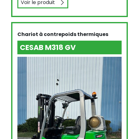
Voir le produit
CESAB M300 ET M300H GAZ ET DIESEL
Chariot à contrepoids thermiques
CESAB M318 GV