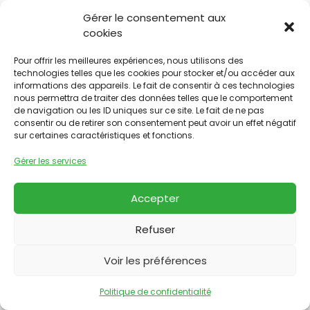
Gérer le consentement aux
cookies
Pour offrir les meilleures expériences, nous utilisons des
technologies telles que les cookies pour stocker et/ou accéder aux
Politique de confidentialité
-
Mentions légales
informations des appareils. Le fait de consentir à ces technologies
nous permettra de traiter des données telles que le comportement
Conception :
www.paginup.fr
de navigation ou les ID uniques sur ce site. Le fait de ne pas
consentir ou de retirer son consentement peut avoir un effet négatif
À propos de nous
sur certaines caractéristiques et fonctions.
Un besoin, plusieurs solutions. AG Manutention
Gérer les services
Services vous accompagne dans tous vos
projets d’acquisition, de location ou d’entretien
Accepter
de matériel de manutention.
Refuser
Plan du site
Voir les préférences
Accueil
Notre entreprise
Politique de confidentialité