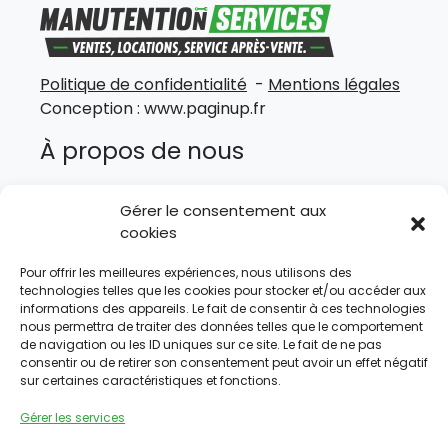
Politique de confidentialité
-
Mentions légales
Conception :
www.paginup.fr
À propos de nous
Un besoin, plusieurs solutions. AG Manutention
Gérer le consentement aux
Services vous accompagne dans tous vos
cookies
projets d’acquisition, de location ou d’entretien
de matériel de manutention.
Pour offrir les meilleures expériences, nous utilisons des
technologies telles que les cookies pour stocker et/ou accéder aux
Plan du site
informations des appareils. Le fait de consentir à ces technologies
nous permettra de traiter des données telles que le comportement
de navigation ou les ID uniques sur ce site. Le fait de ne pas
Accueil
consentir ou de retirer son consentement peut avoir un effet négatif
sur certaines caractéristiques et fonctions.
Notre entreprise
Nos solutions
Gérer les services