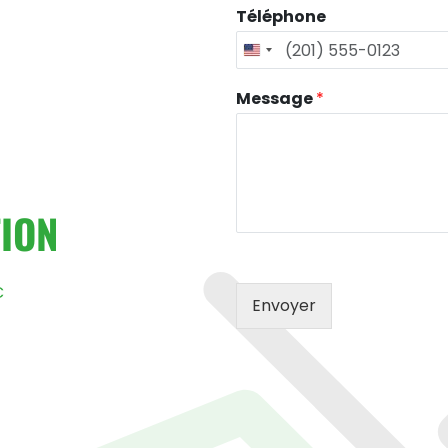
Téléphone
Message
*
ION
C
Envoyer